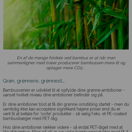
En af de mange fordele ved bambus er at når man
sammenligner med træer producerer bambussen mere ilt og
optager mere CO2...
Grøn, grønnere, grønnest...
Bambusserien er udviklet til at opfylde dine grønne ambitioner -
uanset hvilket niveau dine ambitioner befinder sig på.
Er dine ambitioner blot at få din grønne omstilling startet - men du
samtidig ikke kan acceptere signifikant højere priser end du er
vant til at betale for 'sorte' produkter - så vælg f.eks. et PE-coated
bambusbæger med PET-låg.
Hvis dine ambitioner rækker videre - så erstat PET-låget med at
låg af bambus. Eller gå all-in og vælg bambusprodukter med PLA