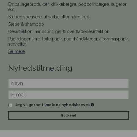
Emballageprodukter: drikkebægre, popcornbægre, sugerør,
etc.
Sæbedispensere: til sæbe eller håndsprit
Sæbe & shampoo
Desinfektion: håndsprit, gel & overfladedesinfektion
Papirdispensere: toiletpapir, papirhåndklæder, aftørringspapir,
servietter
Se mere
Nyhedstilmelding
Jeg vil gerne tilmeldes nyhedsbrevet
Godkend