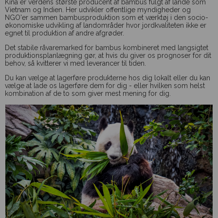
Kina er verdens største producent af bambus fulgt af lande som
Vietnam og Indien. Her udvikler offentlige myndigheder og
NGO'er sammen bambusproduktion som et værktøj i den socio-
økonomiske udvikling af landområder hvor jordkvaliteten ikke er
egnet til produktion af andre afgrøder.
Det stabile råvaremarked for bambus kombineret med langsigtet
produktionsplanlægning gør, at hvis du giver os prognoser for dit
behov, så kvitterer vi med leverancer til tiden.
Du kan vælge at lagerføre produkterne hos dig lokalt eller du kan
vælge at lade os lagerføre dem for dig - eller hvilken som helst
kombination af de to som giver mest mening for dig.