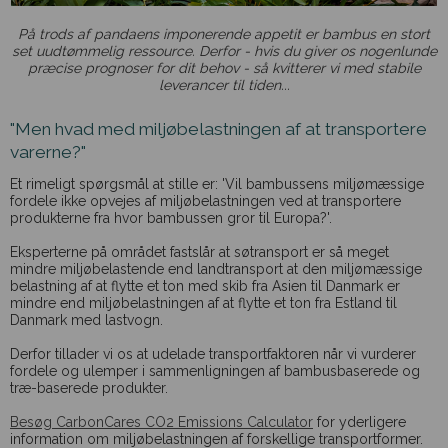
På trods af pandaens imponerende appetit er bambus en stort
set uudtømmelig ressource. Derfor - hvis du giver os nogenlunde
præcise prognoser for dit behov - så kvitterer vi med stabile
leverancer til tiden...
"Men hvad med miljøbelastningen af at transportere
varerne?"
Et rimeligt spørgsmål at stille er: 'Vil bambussens miljømæssige
fordele ikke opvejes af miljøbelastningen ved at transportere
produkterne fra hvor bambussen gror til Europa?'.
Eksperterne på området fastslår at søtransport er så meget
mindre miljøbelastende end landtransport at den miljømæssige
belastning af at flytte et ton med skib fra Asien til Danmark er
mindre end miljøbelastningen af at flytte et ton fra Estland til
Danmark med lastvogn.
Derfor tillader vi os at udelade transportfaktoren når vi vurderer
fordele og ulemper i sammenligningen af bambusbaserede og
træ-baserede produkter.
Besøg CarbonCares CO2 Emissions Calculator
for yderligere
information om miljøbelastningen af forskellige transportformer.