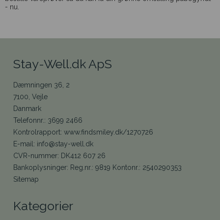
- nu.
Stay-Well.dk ApS
Dæmningen 36, 2
7100, Vejle
Danmark
Telefonnr.
:
3699 2466
Kontrolrapport
:
www.findsmiley.dk/1270726
E-mail
:
info@stay-well.dk
CVR-nummer
:
DK412 607 26
Bankoplysninger
:
Reg.nr.: 9819 Kontonr.: 2540290353
Sitemap
Kategorier