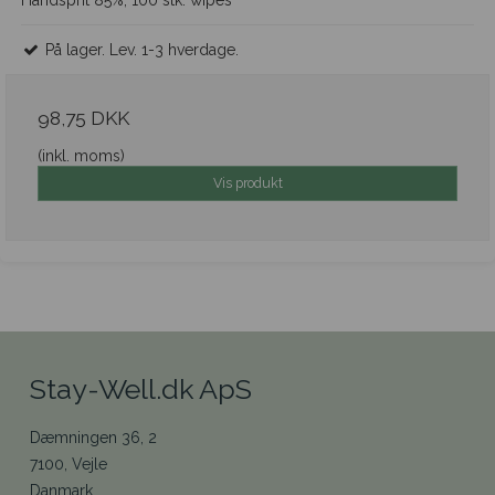
Håndsprit 85%, 100 stk. wipes
På lager. Lev. 1-3 hverdage.
98,75 DKK
(inkl. moms)
Vis produkt
Stay-Well.dk ApS
Dæmningen 36, 2
7100, Vejle
Danmark