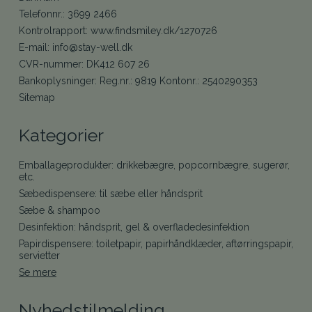
Telefonnr.
:
3699 2466
Kontrolrapport
:
www.findsmiley.dk/1270726
E-mail
:
info@stay-well.dk
CVR-nummer
:
DK412 607 26
Bankoplysninger
:
Reg.nr.: 9819 Kontonr.: 2540290353
Sitemap
Kategorier
Emballageprodukter: drikkebægre, popcornbægre, sugerør,
etc.
Sæbedispensere: til sæbe eller håndsprit
Sæbe & shampoo
Desinfektion: håndsprit, gel & overfladedesinfektion
Papirdispensere: toiletpapir, papirhåndklæder, aftørringspapir,
servietter
Se mere
Nyhedstilmelding