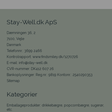
Stay-Well.dk ApS
Dæmningen 36, 2
7100, Vejle
Danmark
Telefonnr.
:
3699 2466
Kontrolrapport
:
www.findsmiley.dk/1270726
E-mail
:
info@stay-well.dk
CVR-nummer
:
DK412 607 26
Bankoplysninger
:
Reg.nr.: 9819 Kontonr.: 2540290353
Sitemap
Kategorier
Emballageprodukter: drikkebægre, popcornbægre, sugerør,
etc.