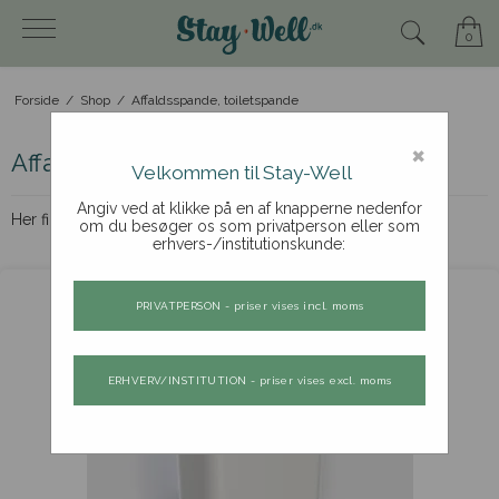
0
Forside
/
Shop
/
Affaldsspande, toiletspande
×
Affaldsspande, toiletspande
Velkommen til Stay-Well
Angiv ved at klikke på en af knapperne nedenfor
Her finder du vores udvalg af affaldsspande og toiletspande.
om du besøger os som privatperson eller som
erhvers-/institutionskunde:
PRIVATPERSON - priser vises incl. moms
ERHVERV/INSTITUTION - priser vises excl. moms