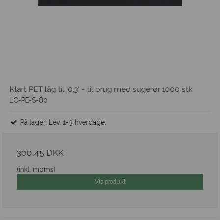
Klart PET låg til '0,3' - til brug med sugerør 1000 stk
LC-PE-S-80
På lager. Lev. 1-3 hverdage.
300,45 DKK
(inkl. moms)
Vis produkt