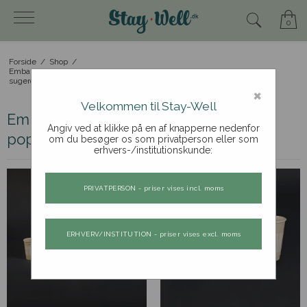
0
Forside
/
Shop
/
Emballageprodukter: drikkebægre, popcornbægre,
sugerør, etc.
×
Velkommen til Stay-Well
Emballageprodukter: drikkebægre,
Angiv ved at klikke på en af knapperne nedenfor
popcornbægre, sugerør, etc.
om du besøger os som privatperson eller som
erhvers-/institutionskunde:
PRIVATPERSON - priser vises incl. moms
ERHVERV/INSTITUTION - priser vises excl. moms