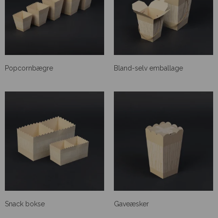
Popcornbægre
Bland-selv emballage
Snack bokse
Gaveæsker