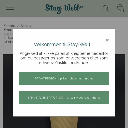
0
Forside
/
Shop
/
Emballageprodukter: drikkebægre, popcornbægre,
sugerør, etc.
×
/
Bægre og låg - varme drikke
/
48 cl papkrus/kaffekop (bambus), ripple wall, 500 stk.
Velkommen til Stay-Well
Angiv ved at klikke på en af knapperne nedenfor
om du besøger os som privatperson eller som
erhvers-/institutionskunde:
PRIVATPERSON - priser vises incl. moms
ERHVERV/INSTITUTION - priser vises excl. moms