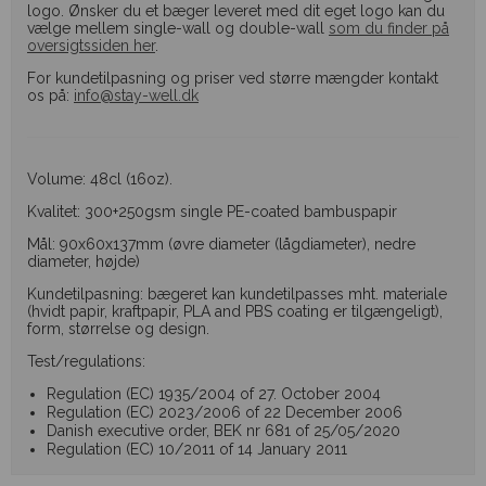
logo. Ønsker du et bæger leveret med dit eget logo kan du
vælge mellem single-wall og double-wall
som du finder på
oversigtssiden her
.
For kundetilpasning og priser ved større mængder kontakt
os på:
info@stay-well.dk
Volume: 48cl (16oz).
Kvalitet: 300+250gsm single PE-coated bambuspapir
Mål: 90x60x137mm (øvre diameter (lågdiameter), nedre
diameter, højde)
Kundetilpasning: bægeret kan kundetilpasses mht. materiale
(hvidt papir, kraftpapir, PLA and PBS coating er tilgængeligt),
form, størrelse og design.
Test/regulations:
Regulation (EC) 1935/2004 of 27. October 2004
Regulation (EC) 2023/2006 of 22 December 2006
Danish executive order, BEK nr 681 of 25/05/2020
Regulation (EC) 10/2011 of 14 January 2011