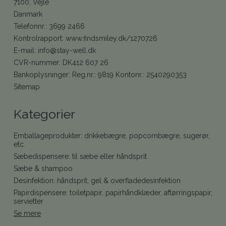
7100, Vejle
Danmark
Telefonnr.
:
3699 2466
Kontrolrapport
:
www.findsmiley.dk/1270726
E-mail
:
info@stay-well.dk
CVR-nummer
:
DK412 607 26
Bankoplysninger
:
Reg.nr.: 9819 Kontonr.: 2540290353
Sitemap
Kategorier
Emballageprodukter: drikkebægre, popcornbægre, sugerør,
etc.
Sæbedispensere: til sæbe eller håndsprit
Sæbe & shampoo
Desinfektion: håndsprit, gel & overfladedesinfektion
Papirdispensere: toiletpapir, papirhåndklæder, aftørringspapir,
servietter
Se mere