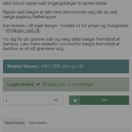
48cl (16oz) ripple-wall engangsbæger til varme drikke.
Ripple-wall bægre er det mest økonomiske valg når du skal
vælge papkrus/kaffekopper.
Kan leveres i dit eget design - kontakt os for priser og muligheder
-
info@stay-well.dk
.
Vis dig fra din grønne side og vælg dette bæger fremstillet af
bambus. Læs mere nedenfor om hvorfor bægre fremstillet af
bambus er et lidt grønnere valg.
Model/Varenr.:
RWC-BPE-480-90-SB
Lagerstatus:
På lager. Lev. 1-3 hverdage.
stk.
Køb
Beskrivelse
Downloads