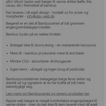
48cl (16oz) ripple-wall bæger til varme drikke (kaffe, the,
cacao, etc.) fremstillet af bambus.
Kan leveres i dit eget design - kontakt os for priser og
muligheder -
info@stay-well.dk
.
Bægeret er en del af Bambusserien af lidt grønnere
engangsemballageprodukter.
Bambus byder på en række fordele:
Bidrager ikke til skovrydning - en vedvarende ressource
Mere ilt - bambus producerer mere ilt end træer
Mindre CO2 - absorberer drivhusgasser
Ingen kemi - ubleget og ingen brug af pesticider
Bambusprodukternes behagelige beige farve skiller sig
diskret ud og signalerer at du har truffet et lidt mere
bæredygtigt valg.
L
æs mere om Bambusserien og seriens produkter her
.
Ripple-wall bægre er meget komfortable engangsbægre til
varme drikke - men du kan ikke få dem leveret med dit eget