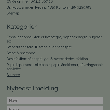
CVR-nummer
:
DK412 607 26
Bankoplysninger
:
Reg.nr.: 9819 Kontonr.: 2540290353
Sitemap
Kategorier
Emballageprodukter: drikkebægre, popcornbægre, sugerør,
etc.
Sæbedispensere: til sæbe eller håndsprit
Sæbe & shampoo
Desinfektion: håndsprit, gel & overfladedesinfektion
Papirdispensere: toiletpapir, papirhåndklæder, aftørringspapir,
servietter
Se mere
Nyhedstilmelding