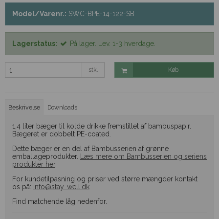
Model/Varenr.:
SWC-BPE-14-122-SB
Lagerstatus:
På lager. Lev. 1-3 hverdage.
stk.
Køb
Beskrivelse
Downloads
1,4 liter bæger til kolde drikke fremstillet af bambuspapir.
Bægeret er dobbelt PE-coated.
Dette bæger er en del af Bambusserien af grønne
emballageprodukter.
L
æs mere om Bambusserien og seriens
produkter her
.
For kundetilpasning og priser ved større mængder kontakt
os på:
info@stay-well.dk
Find matchende låg nedenfor.