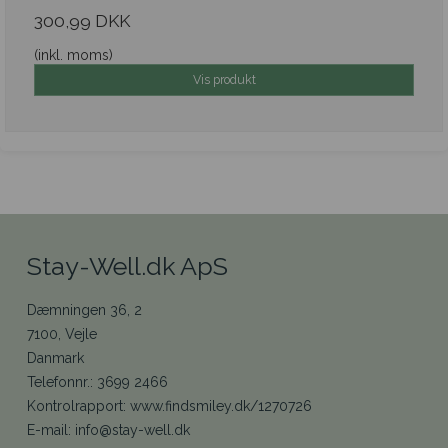
300,99 DKK
(inkl. moms)
Vis produkt
Stay-Well.dk ApS
Dæmningen 36, 2
7100, Vejle
Danmark
Telefonnr.
:
3699 2466
Kontrolrapport
:
www.findsmiley.dk/1270726
E-mail
:
info@stay-well.dk