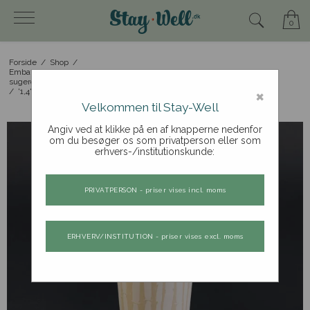
0
Forside
/
Shop
/
Emballageprodukter: drikkebægre, popcornbægre,
sugerør, etc.
×
/
'1,4' Bæger til kolde drikke 500 stk
Velkommen til Stay-Well
Angiv ved at klikke på en af knapperne nedenfor
om du besøger os som privatperson eller som
erhvers-/institutionskunde:
PRIVATPERSON - priser vises incl. moms
ERHVERV/INSTITUTION - priser vises excl. moms